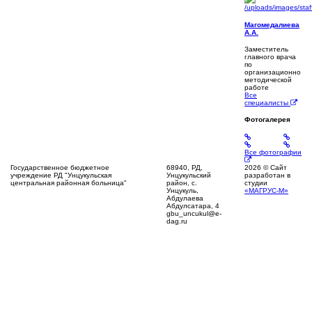
Магомедалиева
А.А.
Заместитель
главного врача
по
организационно
методической
работе
Все
специалисты
Фотогалерея
Все фотографии
Государственное бюджетное
68940, РД,
2026 © Сайт
учреждение РД "Унцукульская
Унцукульский
разработан в
центральная районная больница"
район, с.
студии
Унцукуль,
«МАГРУС-М»
Абдулаева
Абдулсатара, 4
gbu_uncukul@e-
dag.ru