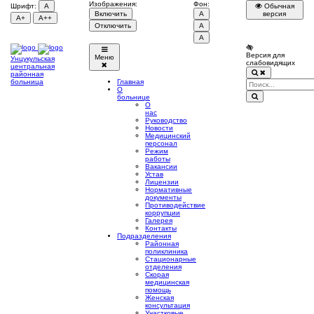
Изображения:
Фон:
Шрифт:
A
Обычная
Включить
A
версия
A+
A++
Отключить
A
A
Версия для
Меню
Унцукульская
слабовидящих
центральная
районная
больница
Главная
О
больнице
О
нас
Руководство
Новости
Медицинский
персонал
Режим
работы
Вакансии
Устав
Лицензии
Нормативные
документы
Противодействие
коррупции
Галерея
Контакты
Подразделения
Районная
поликлиника
Стационарные
отделения
Скорая
медицинская
помощь
Женская
консультация
Участковые