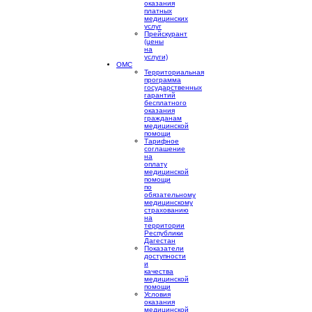
оказания
платных
медицинских
услуг
Прейскурант
(цены
на
услуги)
ОМС
Территориальная
программа
государственных
гарантий
бесплатного
оказания
гражданам
медицинской
помощи
Тарифное
соглашение
на
оплату
медицинской
помощи
по
обязательному
медицинскому
страхованию
на
территории
Республики
Дагестан
Показатели
доступности
и
качества
медицинской
помощи
Условия
оказания
медицинской