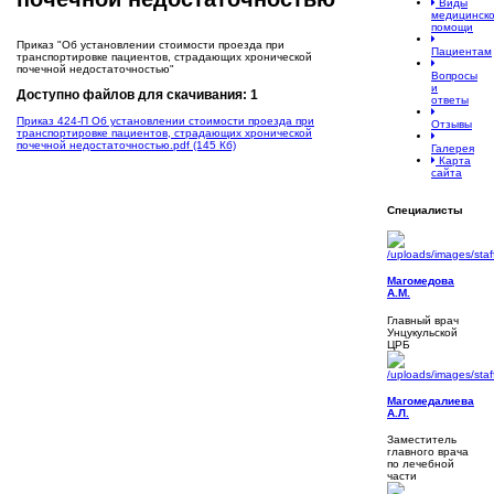
Виды
медицинск
помощи
Приказ "Об установлении стоимости проезда при
Пациентам
транспортировке пациентов, страдающих хронической
почечной недостаточностью"
Вопросы
и
Доступно файлов для скачивания: 1
ответы
Приказ 424-П Об установлении стоимости проезда при
Отзывы
транспортировке пациентов, страдающих хронической
почечной недостаточностью
.pdf (145 Кб)
Галерея
Карта
сайта
Специалисты
Магомедова
А.М.
Главный врач
Унцукульской
ЦРБ
Магомедалиева
А.Л.
Заместитель
главного врача
по лечебной
части