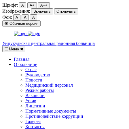
Шрифт:
A
A+
A++
Изображения:
Включить
Отключить
Фон:
A
A
A
Обычная версия
Унцукульская центральная районная больница
Меню
Главная
О больнице
О нас
Руководство
Новости
Медицинский персонал
Режим работы
Вакансии
Устав
Лицензии
Нормативные документы
Противодействие коррупции
Галерея
Контакты