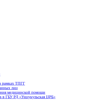
я
в рамках ТПГГ
ванных лиц
зания медицинской помощи
в в ГБУ РД «Унцукульская ЦРБ»