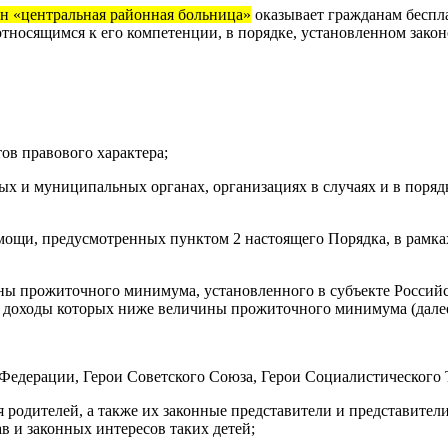
н «центральная районная больница»
оказывает гражданам беспл
относящимся к его компетенции, в порядке, установленном зако
тов правового характера;
ных и муниципальных органах, организациях в случаях и в поря
омощи, предусмотренных пунктом 2 настоящего Порядка, в рамк
ны прожиточного минимума, установленного в субъекте Российс
 доходы которых ниже величины прожиточного минимума (далее
Федерации, Герои Советского Союза, Герои Социалистического 
ия родителей, а также их законные представители и представите
в и законных интересов таких детей;