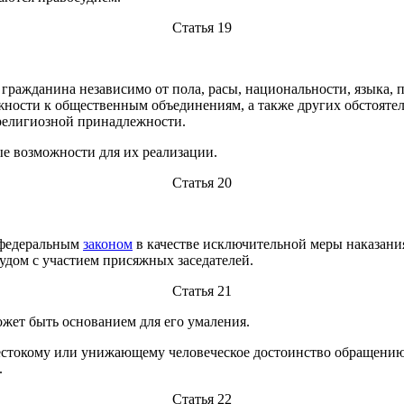
Статья 19
 и гражданина независимо от пола, расы, национальности, язык
ежности к общественным объединениям, а также других обстояте
 религиозной принадлежности.
е возможности для их реализации.
Статья 20
я федеральным
законом
в качестве исключительной меры наказани
удом с участием присяжных заседателей.
Статья 21
ожет быть основанием для его умаления.
жестокому или унижающему человеческое достоинство обращению
.
Статья 22