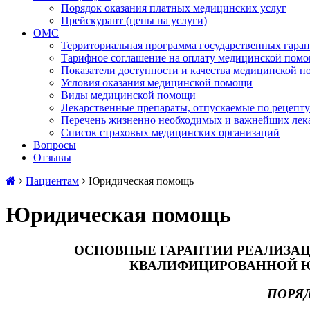
Порядок оказания платных медицинских услуг
Прейскурант (цены на услуги)
ОМС
Территориальная программа государственных гара
Тарифное соглашение на оплату медицинской помо
Показатели доступности и качества медицинской 
Условия оказания медицинской помощи
Виды медицинской помощи
Лекарственные препараты, отпускаемые по рецепту
Перечень жизненно необходимых и важнейших лек
Список страховых медицинских организаций
Вопросы
Отзывы
Пациентам
Юридическая помощь
Юридическая помощь
ОСНОВНЫЕ ГАРАНТИИ РЕАЛИЗАЦ
КВАЛИФИЦИРОВАННОЙ Ю
ПОРЯ