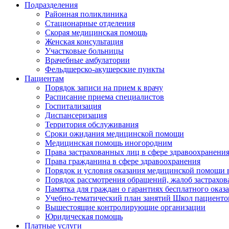
Подразделения
Районная поликлиника
Стационарные отделения
Скорая медицинская помощь
Женская консультация
Участковые больницы
Врачебные амбулатории
Фельдшерско-акушерские пункты
Пациентам
Порядок записи на прием к врачу
Расписание приема специалистов
Госпитализация
Диспансеризация
Территория обслуживания
Сроки ожидания медицинской помощи
Медицинская помощь иногородним
Права застрахованных лиц в сфере здравоохранени
Права гражданина в сфере здравоохранения
Порядок и условия оказания медицинской помощи 
Порядок рассмотрения обращений, жалоб застрахо
Памятка для граждан о гарантиях бесплатного ока
Учебно-тематический план занятий Школ пациенто
Вышестоящие контролирующие организации
Юридическая помощь
Платные услуги